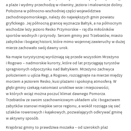
a plaże i wydmy przechodzą w równiny, jeziora i malownicze doliny.
Położona w północno-wschodniej części województwa
zachodniopomorskiego, należy do największych gmin powiatu
gryfickiego. Jej północną granicę wyznacza Bałtyk, a na północnym
wschodzie leży jezioro Resko Przymorskie – raj dla miłośników
sportów wodnych i przyrody. Sercem gminy jest Trzebiatów, miasto
zabytków i bogatej historii, które mimo wojennej zawieruchy w dużej
mierze zachowało swój dawny urok.
Na mapie turystycznej wyróżniają się przede wszystkim Mrzeżyno
i Rogowo – nadmorskie kurorty, które od lat przyciągają turystów
spragnionych odpoczynku nad Bałtykiem. Mrzeżyno zachwyca
położeniem u ujścia Regi, a Rogowo, rozciągnięte na mierzei między
morzem a jeziorem Resko, kusi plażami i spokojną atmosferą. W
głębi gminy czekają natomiast urokliwe wsie i miejscowości,
w których wciąż można poczuć klimat dawnego Pomorza.
Trzebiatów ze swoim szachownicowym układem ulic i bogactwem
zabytków stanowi miejskie serce regionu, a wokół rozciąga się sieć
szlaków rowerowych i kajakowych, pozwalających odkrywać gminę
w aktywny sposób.
Krajobraz gminy to prawdziwa mozaika – od szerokich plaż