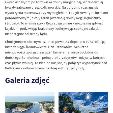
i wysokich wydm po torfowiska doliny marginalnej, które dawniej
bywały zalewane przez cofki morskie. Na południu rozciąga się
wysoczyzna morenowa z żyznymi glebami i pagórkowatymi formami
polodowcowymi, a cały teren przecinają doliny Regi, Dębosznicy
i Błotnicy. To właśnie rzeka Rega spaja gminę – można nią spłynąć
kajakiem, podziwiając krajobrazy i odkrywając spokojne zakątki,
niedostępne od strony lądu.
Choć gmina w obecnym kształcie powstała dopiero w 1973 roku, jej
historia sięga średniowiecza. Dziś Trzebiatów i okoliczne
miejscowości tworzą przestrzeń kameralną, nieco podobną do
duńskiego Bornholmu – pełną uroku, zabytków i miejsc, w których
czas płynie wolniej. To idealne miejsce, by połączyć wypoczynek nad
Bałtykiem z odkrywaniem lokalnej kultury i przyrody.
Galeria zdjęć