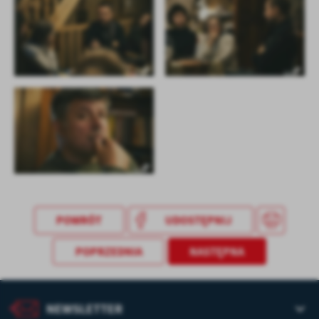
treści w postaci wiadomości, ofert, komunikatów mediów
społecznościowych.
POWRÓT
UDOSTĘPNIJ
POPRZEDNIA
NASTĘPNA
NEWSLETTER