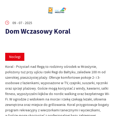
09 - 07 - 2025
Dom Wczasowy Koral
Noclegi
Koral - Przystań nad Regą to rodzinny ośrodek w Mrzeżynie,
położony tuż przy ujściu rzeki Regi do Bałtyku, zaledwie 100 m od
szerokiej, piaszczystej plaży. Oferuje komfortowe pokoje 2- i 3-
osobowe z łazienkami, wyposażone w TV, czajniki, suszarki, ręczniki
oraz sprzęt plażowy. Goście mogą korzystać z windy, kawiarni, salki
fitness, wypożyczalni kijków do nordic walking oraz bezpłatnego Wi-
Fi. W ogrodzie z widokiem na morze i rzekę czekają leżaki, siłownia
zewnętrzna oraz miejsce do grillowania. Koral przygotowuje bogaty
program rekreacyjny z wieczorkami tanecznymi i wycieczkami,
a Goście mogą skorzystać z profesjonalnej bazy zabiegowej