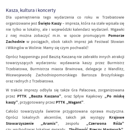
Kasza, kultura i koncerty
Dla upamiętnienia tego wydarzenia co roku w Trzebiatowie
organizowane jest
Święto Kaszy
– impreza, która na stałe wpisała się
nie tylko w lokalny, ale i wojewódzki kalendarz wydarzeń. Migawki
z niej można zobaczyć m.in. w spocie promującym
Pomorze
Zachodnie
w pociągach, obok takich imprez jak Festiwal Słowian
i Wikingów w Wolinie. Mamy się czym pochwalić!
Oprócz happeningu pod Basztą Kaszaną nie zabrakło innych atrakcji
towarzyszących wydarzeniu: wydawania kaszy przez Burmistrz
Trzebiatowa, Burmistrza miasta Brwinowa, delegacje z Wandlitz,
Wicewojewodę Zachodniopomorskiego Bartosza Brożyńskiego
oraz radnych z Trzebiatowa.
W trakcie imprezy odbyła się także Gra Pałacowa, zorganizowana
przez
PTTK „Baszta Kaszana”
, oraz Spływ Kajakowy
„Po miskę
kaszy”
, przygotowany przez
PTTK „Wagant”
.
Całości towarzyszyła świetnie przygotowana oprawa muzyczna.
Oprócz lokalnych akcentów, takich jak występy
Krajowe
Stowarzyszenie „Aramis”
, zespołu
„Czerwona Róża”
czy wschodzącej lokalnej gwiazdy
„Złośliwość Rzeczy Martwych”
,