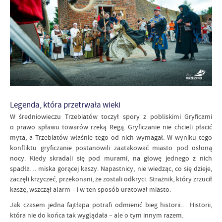
Legenda, która przetrwała wieki
W średniowieczu Trzebiatów toczył spory z pobliskimi Gryficami
o prawo spławu towarów rzeką Regą. Gryficzanie nie chcieli płacić
myta, a Trzebiatów właśnie tego od nich wymagał. W wyniku tego
konfliktu gryficzanie postanowili zaatakować miasto pod osłoną
nocy. Kiedy skradali się pod murami, na głowę jednego z nich
spadła… miska gorącej kaszy. Napastnicy, nie wiedząc, co się dzieje,
zaczęli krzyczeć, przekonani, że zostali odkryci. Strażnik, który zrzucił
kaszę, wszczął alarm – i w ten sposób uratował miasto.
Jak czasem jedna fajtłapa potrafi odmienić bieg historii… Historii,
która nie do końca tak wyglądała – ale o tym innym razem.